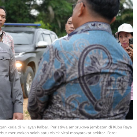
gan kerja di wilayah Kalbar. Peristiwa ambruknya jembatan di Kubu Raya
ut merupakan salah satu objek vital masyarakat sekitar. Foto: