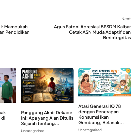
Next
nggi: Mampukah
Agus Fatoni Apresiasi BPSDM Kalbar
an Pendidikan
Cetak ASN Muda Adaptif dan
Berintegritas
Atasi Generasi IQ 78
dengan Penerapan
Panggung Akhir Dekade
nak
Konsumsi Ikan
Ini: Apa yang Alan Ditulis
 di
Gembung, Belanak...
Sejarah tentang...
Uncategorized
Uncategorized