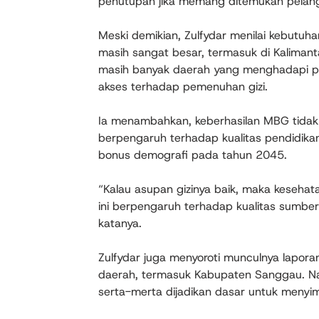
penutupan jika memang ditemukan pelang
Meski demikian, Zulfydar menilai kebutuh
masih sangat besar, termasuk di Kalimanta
masih banyak daerah yang menghadapi pe
akses terhadap pemenuhan gizi.
Ia menambahkan, keberhasilan MBG tidak
berpengaruh terhadap kualitas pendidik
bonus demografi pada tahun 2045.
“Kalau asupan gizinya baik, maka kesehata
ini berpengaruh terhadap kualitas sumb
katanya.
Zulfydar juga menyoroti munculnya lapora
daerah, termasuk Kabupaten Sanggau. Na
serta-merta dijadikan dasar untuk menyi