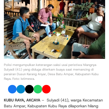
Polisi mengumpulkan keterangan saksi usai peristiwa hilangnya
Sulyadi (41) yang diduga diterkam buaya saat memancing di
perairan Dusun Karang Anyar, Desa Batu Ampar, Kabupaten Kubu
Raya. Foto: Istimewa.
KUBU RAYA, AKCAYA
–
Sulyadi (41), warga Kecamatan
Batu Ampar, Kabupaten Kubu Raya dilaporkan hilang