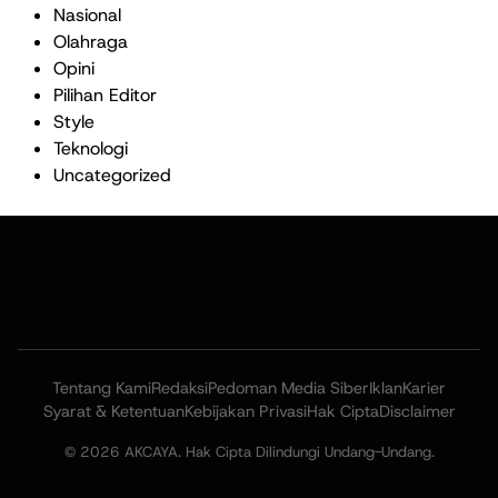
Nasional
Olahraga
Opini
Pilihan Editor
Style
Teknologi
Uncategorized
Tentang Kami
Redaksi
Pedoman Media Siber
Iklan
Karier
Syarat & Ketentuan
Kebijakan Privasi
Hak Cipta
Disclaimer
© 2026 AKCAYA. Hak Cipta Dilindungi Undang-Undang.