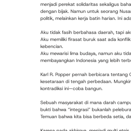
menjadi perekat solidaritas sekaligus bahan 
dengan bijak. Namun untuk seorang Nusan
politik, melainkan kerja batin harian. Ini 
Aku tidak fasih berbahasa daerah, tapi ak
Aku memiliki firasat buruk saat ada konflik
kebencian.
Aku mewarisi lima budaya, namun aku tid
membayangkan Indonesia yang lebih terb
Karl R. Popper pernah berbicara tentang
kesetaraan di tengah perbedaan. Mungki
kontradiksi ini—coba bangun.
Sebuah masyarakat di mana darah campur
bukti bahwa “integrasi” bukanlah pelebur
Temuan bahwa kita bisa berbeda setia, da
Karena pada akhirnya, menjadi multi etnis 