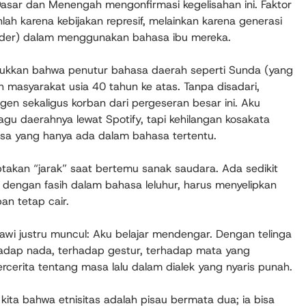
 Dasar dan Menengah mengonfirmasi kegelisahan ini. Faktor
 karena kebijakan represif, melainkan karena generasi
inder) dalam menggunakan bahasa ibu mereka.
njukkan bahwa penutur bahasa daerah seperti Sunda (yang
 masyarakat usia 40 tahun ke atas. Tanpa disadari,
gen sekaligus korban dari pergeseran besar ini. Aku
gu daerahnya lewat Spotify, tapi kehilangan kosakata
asa yang hanya ada dalam bahasa tertentu.
takan “jarak” saat bertemu sanak saudara. Ada sedikit
 dengan fasih dalam bahasa leluhur, harus menyelipkan
an tetap cair.
awi justru muncul: Aku belajar mendengar. Dengan telinga
hadap nada, terhadap gestur, terhadap mata yang
cerita tentang masa lalu dalam dialek yang nyaris punah.
kita bahwa etnisitas adalah pisau bermata dua; ia bisa