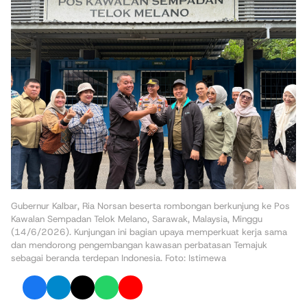
Gubernur Kalbar, Ria Norsan beserta rombongan berkunjung ke Pos
Kawalan Sempadan Telok Melano, Sarawak, Malaysia, Minggu
(14/6/2026). Kunjungan ini bagian upaya memperkuat kerja sama
dan mendorong pengembangan kawasan perbatasan Temajuk
sebagai beranda terdepan Indonesia. Foto: Istimewa