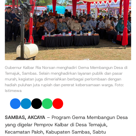
Gubernur Kalbar Ria Norsan menghadiri Gema Membangun Desa di
Temajuk, Sambas. Selain menghadirkan layanan publik dan pasar
murah, kegiatan juga dimeriahkan berbagai perlombaan dengan
hadiah puluhan juta rupiah dan pererat kebersamaan warga. Foto:
Istimewa
SAMBAS, AKCAYA
– Program Gema Membangun Desa
yang digelar Pemprov Kalbar di Desa Temajuk,
Kecamatan Paloh, Kabupaten Sambas, Sabtu