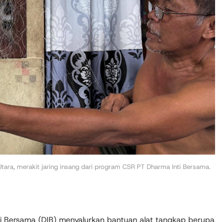
Utara, merakit jaring insang dari program CSR PT Dharma Inti Bersama.
i Bersama (DIB) menyalurkan bantuan alat tangkap berupa