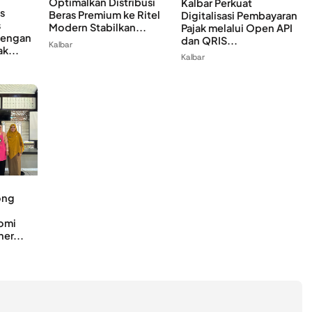
Optimalkan Distribusi
Kalbar Perkuat
s
Beras Premium ke Ritel
Digitalisasi Pembayaran
s
Modern Stabilkan...
Pajak melalui Open API
dengan
dan QRIS...
Kalbar
k...
Kalbar
ong
omi
ner...