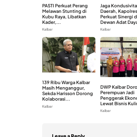
PASTI Perkuat Perang
Jaga Kondusivita
Melawan Stunting di
Daerah, Kapolre
Kubu Raya, Libatkan
Perkuat Sinergi 
Kader,...
Dewan Adat Daya
Kalbar
Kalbar
139 Ribu Warga Kalbar
DWP Kalbar Dor
Masih Menganggur,
Perempuan Jadi
Sekda Harisson Dorong
Penggerak Ekon
Kolaborasi...
Lewat Bisnis Kuli
Kalbar
Kalbar
Leave a Reply