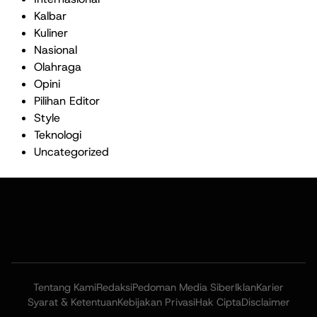
Kalbar
Kuliner
Nasional
Olahraga
Opini
Pilihan Editor
Style
Teknologi
Uncategorized
Tentang Kami
Redaksi
Pedoman Media Siber
Iklan
Karier
Syarat & Ketentuan
Kebijakan Privasi
Hak Cipta
Disclaimer