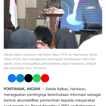
Sekda Kalbar Harisson membuka Rakor PPID se-Kalimantan Barat
Tahun 2026 dan menegaskan pentingnya keterbukaan informasi
publik untuk mewujudkan pemerintahan yang transparan, adaptif,
dan akuntabel. Foto: Istimewa
PONTIANAK, AKCAYA
– Sekda Kalbar,
Harisson,
menegaskan pentingnya keterbukaan informasi sebagai
bentuk akuntabilitas pemerintah kepada masyarakat
saat membuka Rapat Koordinasi PPID se-Kalimantan