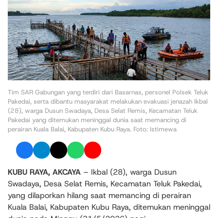
Tim SAR Gabungan yang terdiri dari Basarnas, personel Polsek Teluk
Pakedai, serta dibantu masyarakat melakukan evakuasi jenazah Ikbal
(28), warga Dusun Swadaya, Desa Selat Remis, Kecamatan Teluk
Pakedai yang ditemukan meninggal dunia saat memancing di
perairan Kuala Balai, Kabupaten Kubu Raya. Foto: Istimewa
KUBU RAYA, AKCAYA
– Ikbal (28), warga Dusun
Swadaya, Desa Selat Remis, Kecamatan Teluk Pakedai,
yang dilaporkan hilang saat memancing di perairan
Kuala Balai, Kabupaten Kubu Raya, ditemukan meninggal