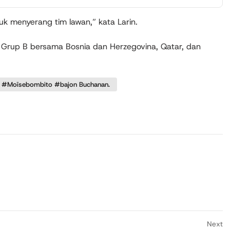
k menyerang tim lawan,” kata Larin.
i Grup B bersama Bosnia dan Herzegovina, Qatar, dan
s #Moïsebombito #bajon Buchanan.
Next