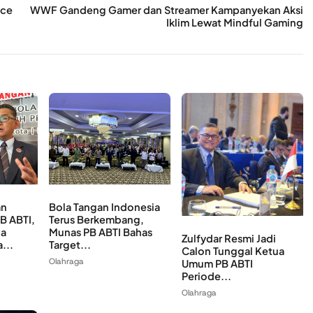
ice
WWF Gandeng Gamer dan Streamer Kampanyekan Aksi
Iklim Lewat Mindful Gaming
an
Bola Tangan Indonesia
B ABTI,
Terus Berkembang,
la
Munas PB ABTI Bahas
Zulfydar Resmi Jadi
...
Target...
Calon Tunggal Ketua
Olahraga
Umum PB ABTI
Periode...
Olahraga