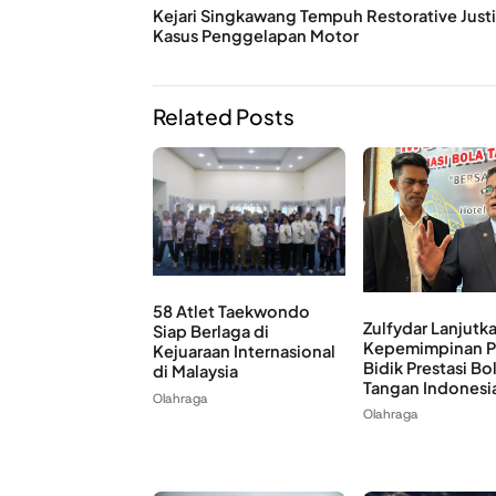
Kejari Singkawang Tempuh Restorative Just
Kasus Penggelapan Motor
Related Posts
58 Atlet Taekwondo
Zulfydar Lanjutk
Siap Berlaga di
Kepemimpinan P
Kejuaraan Internasional
Bidik Prestasi Bo
di Malaysia
Tangan Indonesia
Olahraga
Olahraga