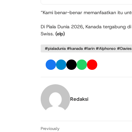
“Kami benar-benar memanfaatkan itu untu
Di Piala Dunia 2026, Kanada tergabung d
Swiss.
(elp)
#pialadunia #kanada #larin #Alphonso #Davie
Redaksi
Previously