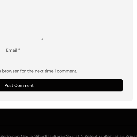
Email
*
s browser for the next time I comment.
i
Pedoman Media Siber
Iklan
Karier
Syarat & Ketentuan
Kebijakan Privas