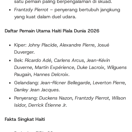
satu pemain paling berpengalaman di skuad.
Frantzdy Pierrot
– penyerang bertubuh jangkung
yang kuat dalam duel udara.
Daftar Pemain Utama Haiti Piala Dunia 2026
Kiper:
Johny Placide, Alexandre Pierre
, Josué
Duverger.
Bek:
Ricardo Adé, Carlens Arcus, Jean-Kévin
Duverne, Martin Expérience, Duke Lacroix, Wilguens
Paugain, Hannes Delcroix.
Gelandang:
Jean-Ricner Bellegarde, Leverton Pierre,
Danley Jean Jacques
.
Penyerang:
Duckens Nazon, Frantzdy Pierrot, Wilson
Isidor, Derrick Étienne Jr.
Fakta Singkat Haiti