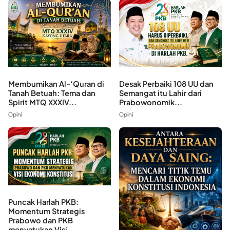
Membumikan Al-‘Quran di
Desak Perbaiki 108 UU dan
Tanah Betuah: Tema dan
Semangat itu Lahir dari
Spirit MTQ XXXIV...
Prabowonomik...
Opini
Opini
Puncak Harlah PKB:
Momentum Strategis
Prabowo dan PKB
menyatukan Visi...