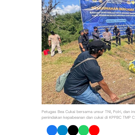
Petugas Bea Cukai bersama unsur TNI, Polri, dan i
penindakan kepabeanan dan cukai di KPPBC TMP C E