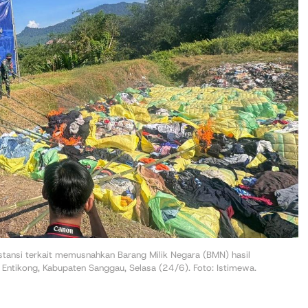
nstansi terkait memusnahkan Barang Milik Negara (BMN) hasil
ntikong, Kabupaten Sanggau, Selasa (24/6). Foto: Istimewa.