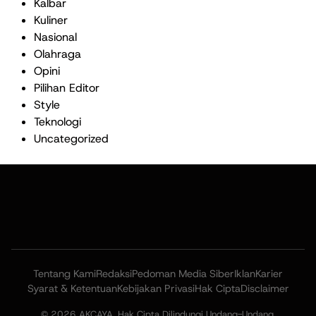
Kalbar
Kuliner
Nasional
Olahraga
Opini
Pilihan Editor
Style
Teknologi
Uncategorized
Tentang Kami
Redaksi
Pedoman Media Siber
Iklan
Karier
Syarat & Ketentuan
Kebijakan Privasi
Hak Cipta
Disclaimer
© 2026 AKCAYA. Hak Cipta Dilindungi Undang-Undang.