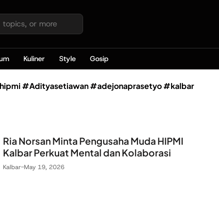
kum
Kuliner
Style
Gosip
hipmi #Adityasetiawan #adejonaprasetyo #kalbar
Ria Norsan Minta Pengusaha Muda HIPMI
Kalbar Perkuat Mental dan Kolaborasi
Kalbar
-
May 19, 2026