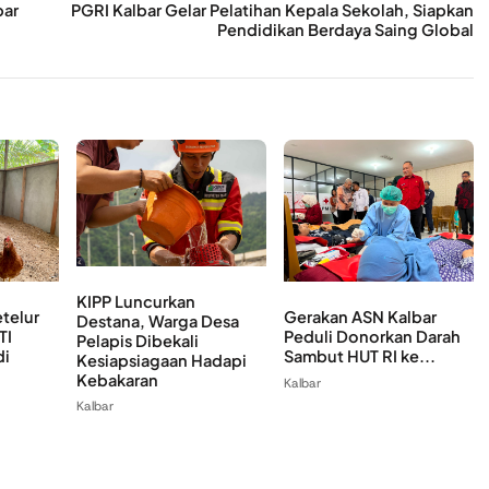
bar
PGRI Kalbar Gelar Pelatihan Kepala Sekolah, Siapkan
Pendidikan Berdaya Saing Global
KIPP Luncurkan
telur
Gerakan ASN Kalbar
Destana, Warga Desa
TI
Peduli Donorkan Darah
Pelapis Dibekali
di
Sambut HUT RI ke...
Kesiapsiagaan Hadapi
Kebakaran
Kalbar
Kalbar