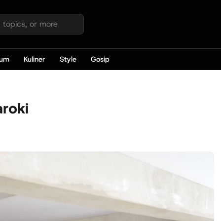
kum
Kuliner
Style
Gosip
aroki