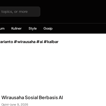
kum
Kuliner
Style
Gosip
arianto #wirausaha #ai #kalbar
Wirausaha Sosial Berbasis AI
Opini
-
June 9, 2026