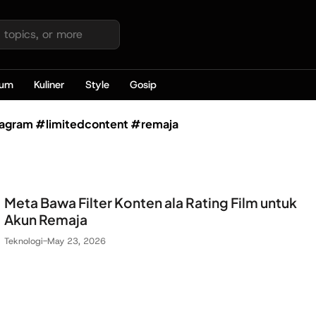
kum
Kuliner
Style
Gosip
agram #limitedcontent #remaja
Meta Bawa Filter Konten ala Rating Film untuk
Akun Remaja
Teknologi
-
May 23, 2026