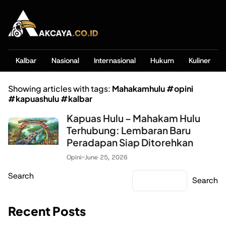
Kalbar
Nasional
Internasional
Hukum
Kuliner
Showing articles with tags:
Mahakamhulu #opini
#kapuashulu #kalbar
Kapuas Hulu – Mahakam Hulu
Terhubung: Lembaran Baru
Peradapan Siap Ditorehkan
Opini
-
June 25, 2026
Search
Search
Recent Posts