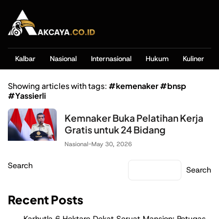
Kalbar
Nasional
Internasional
Hukum
Kuliner
Showing articles with tags:
#kemenaker #bnsp
#Yassierli
Kemnaker Buka Pelatihan Kerja
Gratis untuk 24 Bidang
Nasional
-
May 30, 2026
Search
Search
Recent Posts
Karhutla 6 Hektare Dekat Seruat Mansion: Petugas