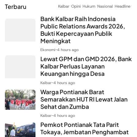
Terbaru
Kalbar
/
Opini
/
Hukum
/
Nasional
/
Headline
/
Bank Kalbar Raih Indonesia
Public Relations Awards 2026,
Bukti Kepercayaan Publik
Meningkat
Ekonomi
-
4 hours ago
Lewat GPM dan GMD 2026, Bank
Kalbar Perluas Layanan
Keuangan hingga Desa
Kalbar
-
4 hours ago
Warga Pontianak Barat
Semarakkan HUT RI Lewat Jalan
Sehat dan Zumba
Kalbar
-
4 hours ago
Pemkot Pontianak Tata Parit
Tokaya, Jembatan Penghambat
Aliran Air Akan Dibongkar